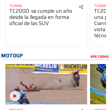
TC2000
TC2000
TC2000: se cumple un año
TC2000
desde la llegada en forma
una pe
oficial de las SUV
Ciarro
vista s
técnic
MOTOGP
VER TODAS