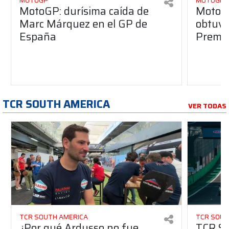
MOTOGP
MOTOGP
MotoGP: durísima caída de
MotoG
Marc Márquez en el GP de
obtuvo 
España
Premio
TCR SOUTH AMERICA
VER TODAS
TCR SOUTH AMERICA
TCR SOUT
¿Por qué Ardusso no fue
TCR So