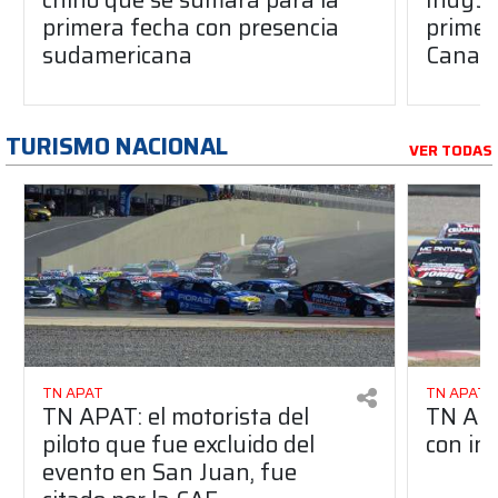
primera fecha con presencia
primera
sudamericana
Canap
TURISMO NACIONAL
VER TODAS
TN APAT
TN APAT
TN APAT: el motorista del
TN APA
piloto que fue excluido del
con in
evento en San Juan, fue