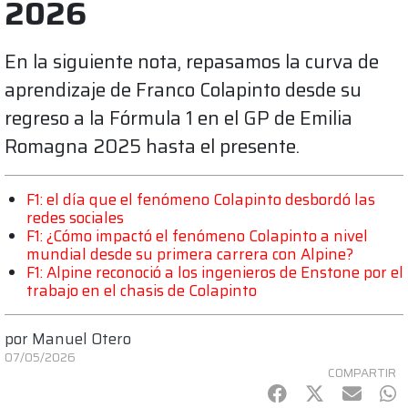
2026
En la siguiente nota, repasamos la curva de
aprendizaje de Franco Colapinto desde su
regreso a la Fórmula 1 en el GP de Emilia
Romagna 2025 hasta el presente.
F1: el día que el fenómeno Colapinto desbordó las
redes sociales
F1: ¿Cómo impactó el fenómeno Colapinto a nivel
mundial desde su primera carrera con Alpine?
F1: Alpine reconoció a los ingenieros de Enstone por el
trabajo en el chasis de Colapinto
por
Manuel Otero
07/05/2026
COMPARTIR
Facebook
Twitter
mail
Wh