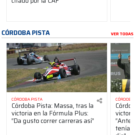
citado por la CAF
CÓRDOBA PISTA
VER TODAS
CÓRDOBA PISTA
CÓRDOBA 
Córdoba Pista: Massa, tras la
Córdob
victoria en la Fórmula Plus:
victor
“Da gusto correr carreras así”
“Antes
teníam