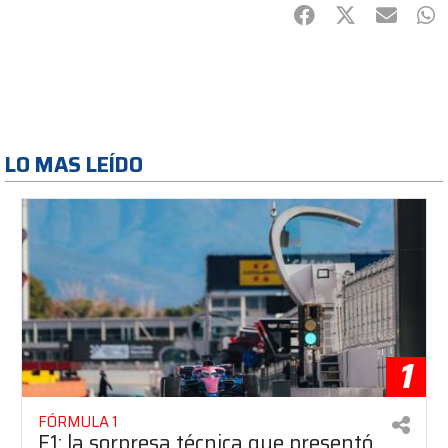
Facebook
Twitter
mail
Wh
LO MAS LEÍDO
1
FÓRMULA 1
F1: la sorpresa técnica que presentó