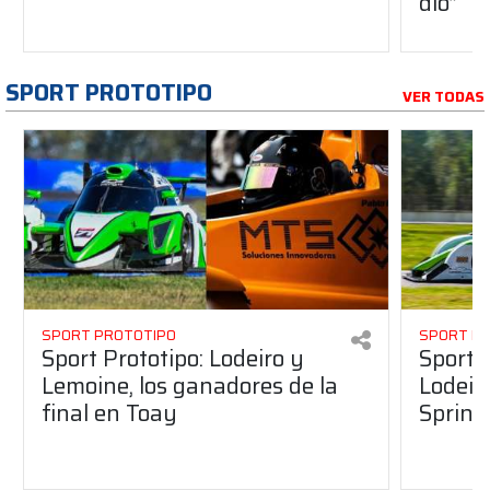
dio”
SPORT PROTOTIPO
VER TODAS
SPORT PROTOTIPO
SPORT P
Sport Prototipo: Lodeiro y
Sport 
Lemoine, los ganadores de la
Lodeir
final en Toay
Sprint