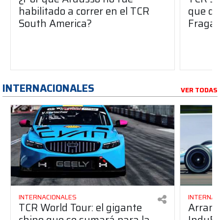
habilitado a correr en el TCR
que dej
South America?
Fraga 
INTERNACIONALES
VER TODAS
INTERNACIONALES
INTERNAC
TCR World Tour: el gigante
Arranc
chino que se sumará para la
Indy50